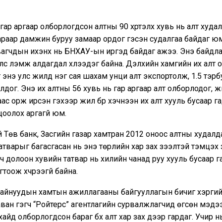
ар аргаар олборлогдсон алтны 90 хүртэлх хувь нь алт худа
раар дамжин буруу замаар ордог гэсэн судалгаа байдаг юм
вагчдын ихэнх нь БНХАУ-ын иргэд байдаг ажээ. Энэ байдл
с үлэмж алдагдал хүлээдэг байна. Дэлхийн хамгийн их алт 
 энэ улс жилд нэг сая шахам унци алт экспортолж, 1.5 тэр
лдог. Энэ их алтны 56 хувь нь гар аргаар алт олборлодог, 
ас орж ирсэн гэхээр жил бүр хэчнээн их алт хууль бусаар г
цоолох аргагүй юм.
Төв банк, Засгийн газар хамтран 2012 оноос алтны худалд
атварыг багасгасан нь энэ төрлийн хар зах зээлтэй тэмцэх
ч долоон хувийн татвар нь хилийн чанад руу хууль бусаар г
тоож хүчрээгүй байна.
айнуудын хамтын ажиллагааны байгууллагын бичиг хэрги
ван гэгч “Ройтерс” агентлагийн сурвалжлагчид өгсөн мэд
айд олборлогдсон бараг бүх алт хар зах дээр гардаг. Учир н