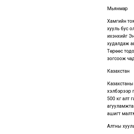
Мьянмар
Хамгийн том
хууль бус о
ихэнхийг Эн
худалдаж ав
Төрөөс тодо
зогсоож чад
Казахстан
Казахстаны 
хэлбэрээр г
500 кг алт 
агууламжтай
ашигт малтм
Алтны хууль