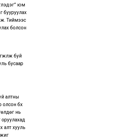
глэдэг” юм
г бууруулах
 аж. Тиймээс
уулах болсон
жүүлж буй
уль бусаар
уй алтны
 олсон бүх
төлдөг нь
т оруулахад
ү алт хууль
ижиг