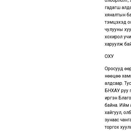
олборлолт, 
гадагш алда
хяналтын ба
тэмцэхэд онц
чулууны ху
хохирол учи
харуулж ба
ОХУ
Оросууд өө
нөөцөө хамг
алдсаар. Ту
БНХАУ руу г
иргэн Благо
байна. Ийм 
хайгуул, ол
зунаас чанг
торгох хуул