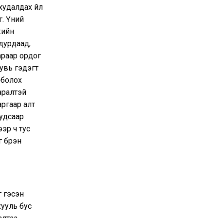
худалдах үйл
. Үүний
жийн
дурдаад,
араар ордог
увь гэдэгт
 болох
аралтэй
аргаар алт
удсаар
эр ч тус
 бүрэн
г гэсэн
ууль бус