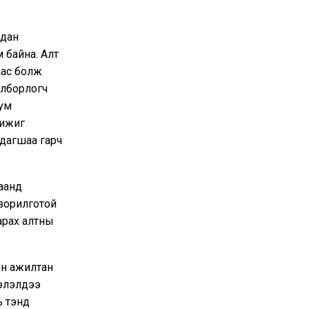
лдан
 байна. Алт
аас болж
олборлогч
бум
жижиг
адагшаа гарч
аанд
 зорилготой
арах алтны
йн ажилтан
ээлэлдээ
ь тэнд