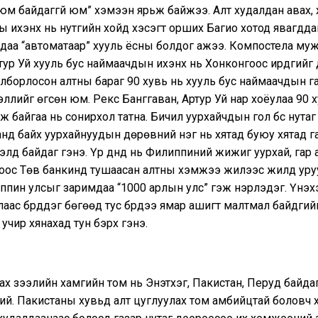
юм байдаггүй юм” хэмээн ярьж байжээ. Алт худалдан авах, 
 ихэнх нь нутгийн хойд хэсэгт орших Багио хотод явагддаг
лдаа “автоматаар” хууль ёсны болдог ажээ. Компостела му
тур Уй хууль бус наймаачдын ихэнх нь Хонконгоос ирдгийг 
олборлосон алтны бараг 90 хувь нь хууль бус наймаачдын г
ллийг өгсөн юм. Рекс Банггаван, Артур Уй нар хоёулаа 90 х
ж байгаа нь сонирхол татна. Бичил уурхайчдын гол бүс нутаг
нд байх уурхайнуудын дөрөвний нэг нь хятад буюу хятад г
лд байдаг гэнэ. Үр дүнд нь Филиппиний жижиг уурхай, гар 
оос Төв банкинд тушаасан алтны хэмжээ жилээс жилд уру
ппин улсыг заримдаа “1000 арлын улс” гэж нэрлэдэг. Үнэхэ
лаас бүрддэг бөгөөд тус бүрдээ ямар ашигт малтмал байдгийг
 учир хянахад тун бэрх гэнэ.
ах зээлийн хамгийн том нь Энэтхэг, Пакистан, Перуд байда
й. Пакистаны хувьд алт цуглуулах том амбийцтай боловч х