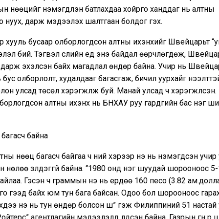
н нөөцийг нэмэгдүүлэн батлахдаа хойрго ханддаг нь алтны
 нуух, дарж мэдээлэх шалтгаан болдог гэх.
р хууль бусаар олборлогдсон алтны ихэнхийг Швейцарьт “у
лэл бий. Тэгвэл сүүлийн үед энэ байдал өөрчлөгдөж, Швейцари
дарж эхэлсэн байх магадлал өндөр байна. Учир нь Швейца
 бус олборлолт, худалдааг багасгаж, бичил уурхайг нээлттэ
лон улсад төсөл хэрэгжүүлж буй. Манай улсад ч хэрэгжүүлсэн.
борлогдсон алтны ихэнх нь БНХАУ руу гардгийн бас нэг ш
багасч байна
алтны нөөц багасч байгаа ч үүний хэрээр үнэ нь нэмэгдсэн учи
 нөлөө үзүүлдэггүй байна. “1980 онд нэг шуудай шорооноос 5
байлаа. Гэсэн ч граммын үнэ нь ердөө 160 песо (3.82 ам.долл
го гээд байх юм тун бага байсан. Одоо бол шорооноос гарах
эхдээ үнэ нь тун өндөр болсон шүү” гэж Филиппиний 51 настай
Ройтерс” агентлагийн мэдээлэлд үлдсэн байна. Газрын гүн рүү 