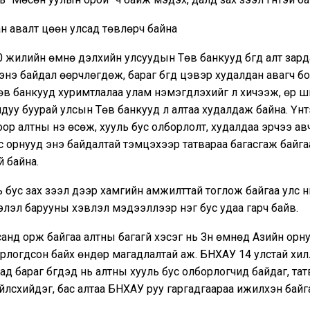
н авалт цөөн улсад төвлөрч байна
 жилийн өмнө дэлхийн улсуудын Төв банкууд бүгд алт зард
энэ байдал өөрчлөгдөж, бараг бүгд цэвэр худалдан авагч б
өв банкууд хуримтлалаа улам нэмэгдүүлэхийг л хичээж, өр 
ядуу буурай улсын Төв банкууд л алтаа худалдаж байна. Үүн
ор алтны үнэ өсөж, хууль бус олборлолт, худалдаа эрчээ ав
 орнууд энэ байдалтай тэмцэхээр татвараа багасгаж байга
үй байна.
 бус зах зээл дээр хамгийн амжилттай тоглож байгаа улс 
лэл барууны хэвлэл мэдээллээр нэг бус удаа гарч байв.
нд орж байгаа алтны багагүй хэсэг нь Зүүн өмнөд Азийн орн
рлогдсон байх өндөр магадлалтай аж. БНХАУ 14 улстай хил
ад бараг бүгдэд нь алтны хууль бус олборлогчид байдаг, тат
йлсхийдэг, бас алтаа БНХАУ руу гаргадгаараа ижилхэн байг