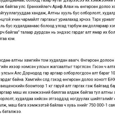
худалдаанаас болоод газар нутаг дээрээсээ их хэмжээний 
ж байгаа улс. Ерөнхийлөгч Ариф Алви нь өнгөрсөн долоо хо
йгууллагууддаа хандаж, Алтны хууль бус олборлолт, худал
гой хүчин чармайлт гаргахыг уриалахад хүрчээ. Тэрхүү уриалга
уль бус худалдаанаас болоод улсад тэрбум ам.доллараар х
рч байгаа” талаар дурдсан нь эндээс гардаг алт ямар их бо
йгаа юм.
рсдөө алтны хамгийн том худалдан авагч. Өнгөрсөн долоон
ийн ихээр нэмсэн улсын жагсаалтыг тэргүүлсэн. Гэсэн ч алт
с улсын Алс Дорнодод гар аргаар олборлогдсон алт бараг 1
ардаг байна. Хамгийн сүүлд гэхэд өнгөрсөн долоо хоногт Б
вещенскийн боомтоор 1 кг гаруй алт гаргах гэж байгаад б
аргаар маш их хэмжээний баялгаа алдаж байгаа тул алтны 
борлолт, худалдаа хийсэн этгээдүүдэд ногдуулах шийтгэлийг
алж, маш бага хэмжээтэй байлаа ч хувь хүнийг 750 000-1 са
ь баталжээ.