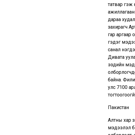
татвар гэж 
ажиллагааны
дараа худа
захирагч Ар
гар аргаар 
гэдэг мэдээ
санал нэгдэ
Дивата уула
эздийн мэдэ
олборлогчд
байна. Фили
улс 7100 ар
тогтоогоогүй
Пакистан
Алтны хар з
мэдээлэл би