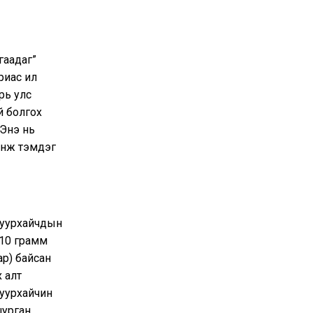
гаадаг”
ас илүү
рь улс
й болгох
 Энэ нь
инж тэмдэг
р уурхайчдын
-10 грамм
ар) байсан
 алт
 уурхайчин
шурган