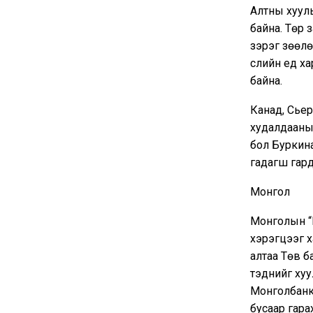
Алтны хуул
байна. Төр 
зэрэг зөөлөн
сүүлийн үед 
байна.
Канад, Сьер
худалдааны 
бол Буркина
гадагш гард
Монгол
Монголын “Н
хэрэгцээг х
алтаа Төв б
тэднийг хуу
Монголбанкн
бусаар гара