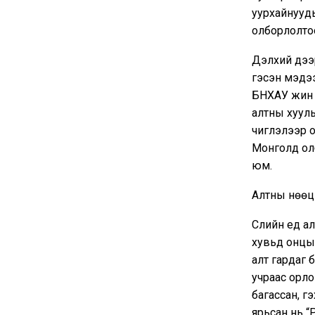
уурхайнууды
олборлолтоо
Дэлхий дээ
гэсэн мэдээ
БНХАУ жин 
алтны хууль
чиглэлээр о
Монголд ол
юм.
Алтны нөөц 
Сүүлийн үед 
хувьд онцын
алт гардаг 
учраас орло
багассан, г
ярьсан нь “