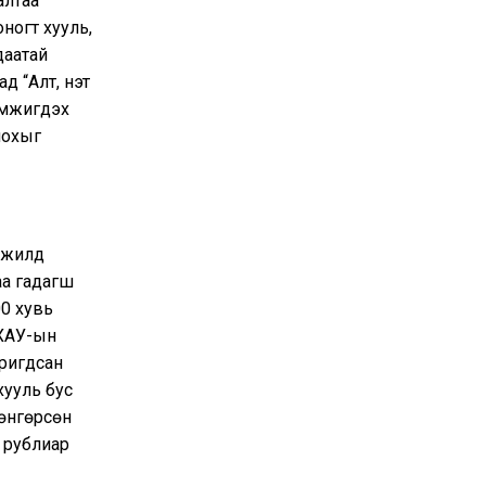
алтаа
ногт хууль,
даатай
д “Алт, үнэт
эмжигдэх
лохыг
 жилд
аа гадагш
00 хувь
НХАУ-ын
аригдсан
хууль бус
 өнгөрсөн
я рублиар