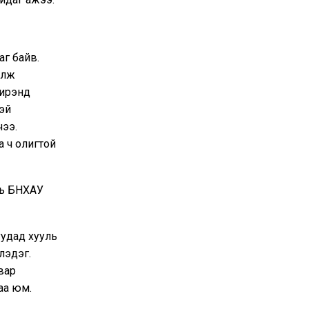
аг байв.
олж
ширэнд
тэй
чээ.
а ч олигтой
нь БНХАУ
уудад хууль
лэдэг.
вар
аа юм.