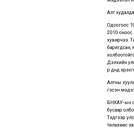
Алт худалда
Одоогоос 10
2010 оноос 
хувирчээ. Т
баригдсан, 
холбоотойго
Дэлхийн улс
үр дүнд хүрэхг
Алтны хууль
гэсэн мэдээ
БНХАУ-ын са
бусаар олбо
Тэдгээр улс
төлөхөөс за