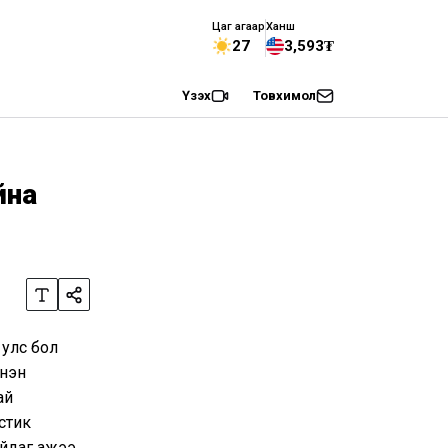
Цаг агаар
Ханш
27
3,593₮
Үзэх
Товхимол
йна
 улс бол
үнэн
ай
стик
йдаг ажээ.