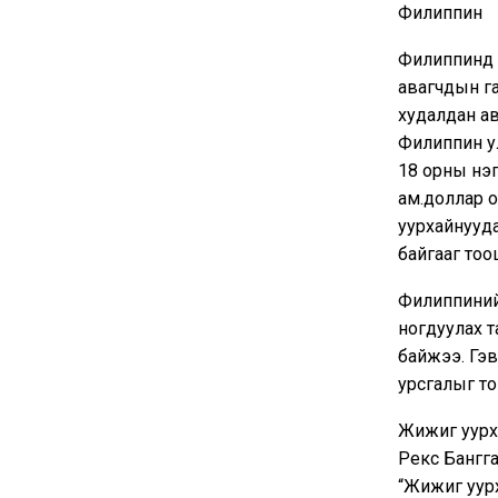
Филиппин
Филиппинд г
авагчдын га
худалдан а
Филиппин ул
18 орны нэг
ам.доллар о
уурхайнууда
байгааг тоо
Филиппиний 
ногдуулах т
байжээ. Гэв
урсгалыг тог
Жижиг уурх
Рекс Бангга
“Жижиг уурх