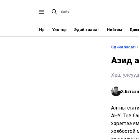
Нүүр
Улс төр
Эдийн засаг
Нийгэм
Дэлх
Эдийн засаг
•
7
Азид а
Хөрш улсуу
Х.Батса
Алтны стати
АНУ. Төв ба
хэрэгтээ ям
холбоотой м
мэдээлэл нь