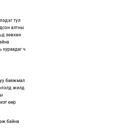
лэдэг тул
гдсон алтны
вьд зөвхөн
айна.
 хураадаг ч
руу баяжмал
ээлэлд жилд
ны
мэт өөр
дөж байна