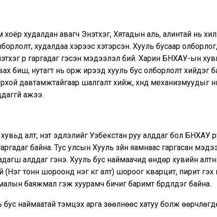
 хоёр худалдан авагч Энэтхэг, Хятадын аль, алинтай нь хил
лборлолт, худалдаа хэрээс хэтэрсэн. Хууль бусаар олборло
этхэг рүү гаргадаг гэсэн мэдээлэл бий. Харин БНХАУ-ын ху
ах биш, нутагт нь орж ирээд хууль бус олборлолт хийдэг б
рхой давтамжтайгаар шалгалт хийж, хүнд механизмуудыг нь
даггүй ажээ.
хувьд алт, үнэт эдлэлийг Узбекстан руу алддаг бол БНХАУ 
аргадаг байна. Тус улсын Хууль зүйн яамнаас гаргасан мэд
гадагш алддаг гэнэ. Хууль бус наймаачид өндөр хувийн алт
 (Нэг тонн шороонд нэг кг алт) шороог кварцит, пирит гэх 
алын баяжмал гэж хуурамч бичиг баримт бүрдүүлдэг байна.
 бус наймаатай тэмцэх арга зөөлнөөс хатуу болж өөрчлөг