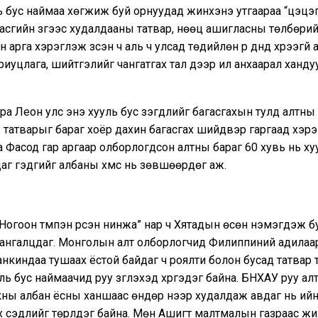
ь бус наймаа хөгжиж буй орнуудад жинхэнэ утгаараа “цэцэ
засгийн зүгээс худалдааны татвар, нөөц ашигласны төлбөрий
 арга хэрэглэж үзсэн ч аль ч улсад төдийлөн үр дүнд хүрээгүй
хариуцлага, шийтгэлийг чангатгах тал дээр илүү анхаарал ханд
ра Леон улс энэ хууль бус үзэгдлийг багасгахын тулд алтны
татварыг бараг хоёр дахин багасгах шийдвэр гаргаад хэрэг
 Фасод гар аргаар олборлогдсон алтны бараг 60 хувь нь ху
аг гэдгийг албаны хүмүүс нь зөвшөөрдөг аж.
огоон түмпэн үүрсэн нинжа” нар ч Хятадын өсөн нэмэгдэж б
ангалцдаг. Монголын алт олборлогчид Филиппиний адилаар
анкиндаа тушаах ёстой байдаг ч роялти болон бусад татвар 
ль бус наймаачид руу зүглэхэд хүргэдэг байна. БНХАУ руу ал
ы албан ёсны ханшаас өндөр үнээр худалдаж авдаг нь ийнхү
х сэдлийг төрүүлдэг байна. Мөн Ашигт малтмалын газраас ж