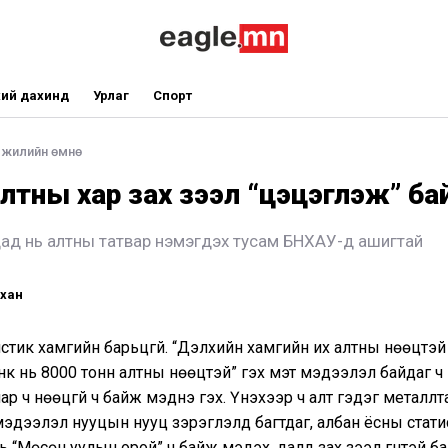
ий дахинд
Урлаг
Спорт
 жилийн өмнө
лтны хар зах зээл “цэцэглэж” ба
дад нь алтны татвар нэмэгдэх тусам БНХАУ-д ашигтай
йхан
стик хамгийн барьцгүй. “Дэлхийн хамгийн их алтны нөөцтэй
нк нь 8000 тонн алтны нөөцтэй” гэх мэт мэдээлэл байдаг ч 
ар ч нөөцгүй ч байж мэднэ гэх. Үнэхээр ч алт гэдэг металлт
эдээлэл нууцын нууц зэрэглэлд багтдаг, албан ёсны стати
 “Мөсөн уулын орой” ч байж мэдэх, далд зах зээл гүнтэй ба