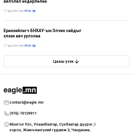
айлчлал өндөрлөлөө
17 өдрийн өмнө
•
Улс төр
Ерөнхийлөгч БНХАУ-ын Элчин сайдыг
хүлээн авч уулзлаа
17 өдрийн өмнө
•
Улс төр
Цааш үзэх
contact@eagle.mn
(976)-70129911
Монгол Улс, Улаанбаатар, Сүхбаатар дүүрэг, I
хороо, Жамъяангүний гудамж 3, Чандмань