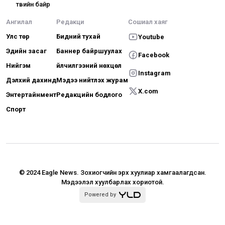
төвийн байр
Ангилал
Редакци
Сошиал хаяг
Улс төр
Бидний тухай
Youtube
Эдийн засаг
Баннер байршуулах
Facebook
Нийгэм
Үйлчилгээний нөхцөл
Instagram
Дэлхий дахинд
Мэдээ нийтлэх журам
X.com
Энтертайнмент
Редакцийн бодлого
Спорт
© 2024 Eagle News.
Зохиогчийн эрх хуулиар хамгаалагдсан.
Мэдээлэл хуулбарлах хориотой.
Powered by