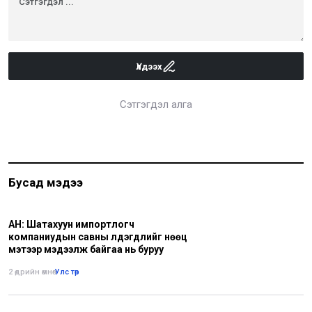
Үлдээх
Сэтгэгдэл алга
Бусад мэдээ
АН: Шатахуун импортлогч
компаниудын савны үлдэгдлийг нөөц
мэтээр мэдээлж байгаа нь буруу
2 өдрийн өмнө
•
Улс төр