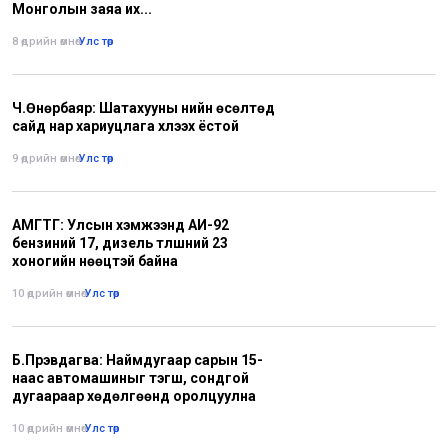
Монголын заяа их...
8 өдрийн өмнө
•
Улс төр
Ч.Өнөрбаяр: Шатахууны үнийн өсөлтөд
сайд нар хариуцлага хүлээх ёстой
9 өдрийн өмнө
•
Улс төр
АМГТГ: Улсын хэмжээнд АИ-92
бензиний 17, дизель түлшний 23
хоногийн нөөцтэй байна
10 өдрийн өмнө
•
Улс төр
Б.Пүрэвдагва: Наймдугаар сарын 15-
наас автомашиныг тэгш, сондгой
дугаараар хөдөлгөөнд оролцуулна
10 өдрийн өмнө
•
Улс төр