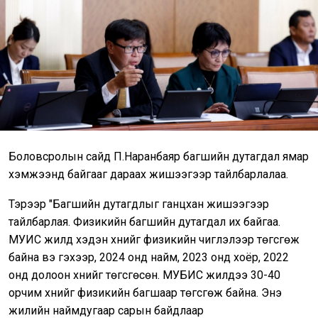
Боловсролын сайд П.Наранбаяр багшийн дутагдал ямар
хэмжээнд байгааг дараах жишээгээр тайлбарлалаа.
Тэрээр "Багшийн дутагдлыг ганцхан жишээгээр
тайлбарлая. Физикийн багшийн дутагдал их байгаа.
МУИС жилд хэдэн хүнийг физикийн чиглэлээр төгсгөж
байна вэ гэхээр, 2024 онд найм, 2023 онд хоёр, 2022
онд долоон хүнийг төгсгөсөн. МУБИС жилдээ 30-40
орчим хүнийг физикийн багшаар төгсгөж байна. Энэ
жилийн наймдугаар сарын байдлаар