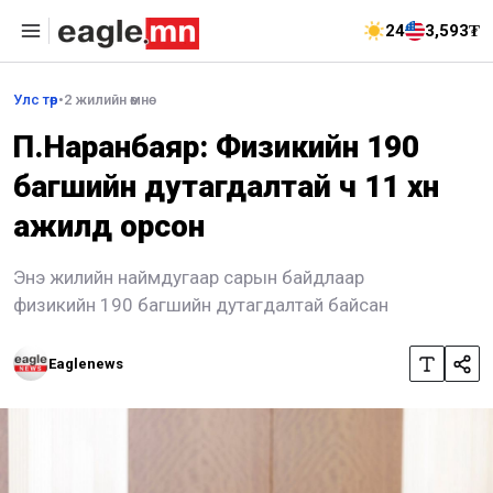
24
3,593₮
Улс төр
•
2 жилийн өмнө
П.Наранбаяр: Физикийн 190
багшийн дутагдалтай ч 11 хүн
ажилд орсон
Энэ жилийн наймдугаар сарын байдлаар
физикийн 190 багшийн дутагдалтай байсан
Eaglenews