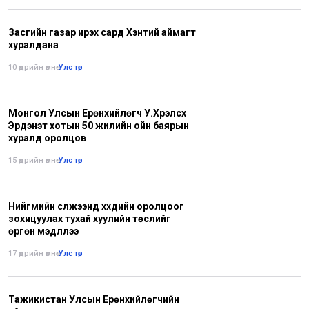
Засгийн газар ирэх сард Хэнтий аймагт
хуралдана
10 өдрийн өмнө
•
Улс төр
Монгол Улсын Ерөнхийлөгч У.Хүрэлсүх
Эрдэнэт хотын 50 жилийн ойн баярын
хуралд оролцов
15 өдрийн өмнө
•
Улс төр
Нийгмийн сүлжээнд хүүхдийн оролцоог
зохицуулах тухай хуулийн төслийг
өргөн мэдүүллээ
17 өдрийн өмнө
•
Улс төр
Тажикистан Улсын Ерөнхийлөгчийн