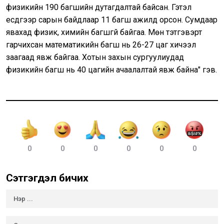
физикийн 190 багшийн дутагдалтай байсан. Гэтэл
есдүгээр сарын байдлаар 11 багш ажилд орсон. Сумдаар
явахад физик, химийн багшгүй байгаа. Мөн тэтгэвэрт
гарчихсан математикийн багш нь 26-27 цаг хичээл
заагаад явж байгаа. Хотын захын сургуулиудад
физикийн багш нь 40 цагийн ачаалалтай явж байна" гэв.
0
0
0
0
0
0
Сэтгэгдэл бичих