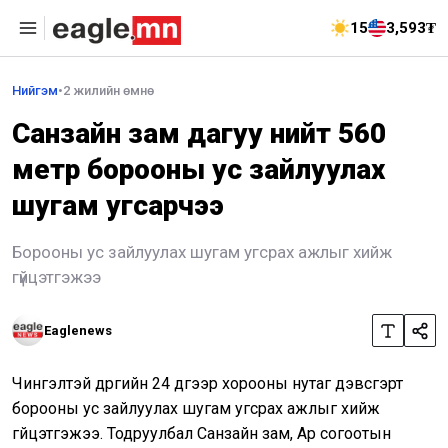
15
3,593₮
Нийгэм
•
2 жилийн өмнө
Санзайн зам дагуу нийт 560
метр борооны ус зайлуулах
шугам угсарчээ
Борооны ус зайлуулах шугам угсрах ажлыг хийж
гүйцэтгэжээ
Eaglenews
Чингэлтэй дүүргийн 24 дүгээр хорооны нутаг дэвсгэрт
борооны ус зайлуулах шугам угсрах ажлыг хийж
гүйцэтгэжээ. Тодруулбал Санзайн зам, Ар согоотын