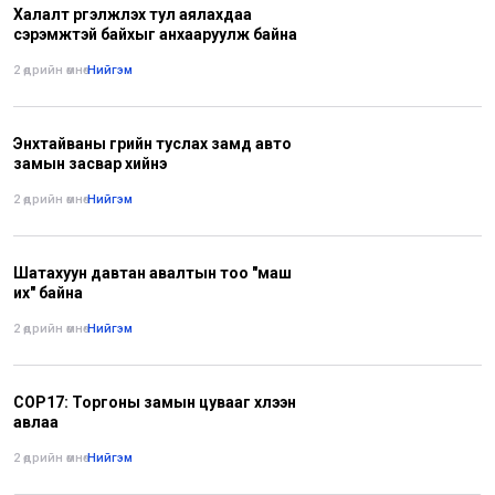
Халалт үргэлжлэх тул аялахдаа
сэрэмжтэй байхыг анхааруулж байна
2 өдрийн өмнө
•
Нийгэм
Энхтайваны гүүрийн туслах замд авто
замын засвар хийнэ
2 өдрийн өмнө
•
Нийгэм
Шатахуун давтан авалтын тоо "маш
их" байна
2 өдрийн өмнө
•
Нийгэм
COP17: Торгоны замын цувааг хүлээн
авлаа
2 өдрийн өмнө
•
Нийгэм