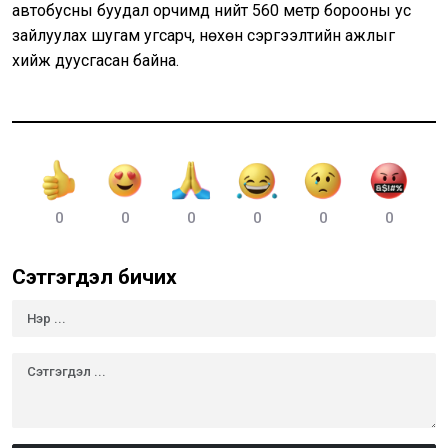
автобусны буудал орчимд нийт 560 метр борооны ус
зайлуулах шугам угсарч, нөхөн сэргээлтийн ажлыг
хийж дуусгасан байна.
0
0
0
0
0
0
Сэтгэгдэл бичих