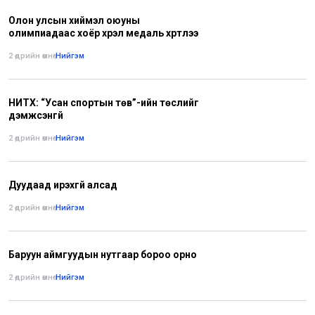
Олон улсын хиймэл оюуны
олимпиадаас хоёр хүрэл медаль хүртлээ
2 өдрийн өмнө
•
Нийгэм
НИТХ: “Усан спортын төв”-ийн төслийг
дэмжсэнгүй
2 өдрийн өмнө
•
Нийгэм
Дуудаад ирэхгүй алсад
2 өдрийн өмнө
•
Нийгэм
Баруун аймгуудын нутгаар бороо орно
2 өдрийн өмнө
•
Нийгэм