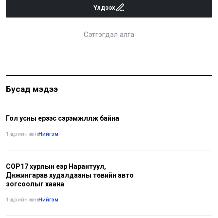
Үлдээх
Сэтгэгдэл алга
Бусад мэдээ
Гол усны үерээс сэрэмжлүүлж байна
1 өдрийн өмнө
•
Нийгэм
COP17 хурлын үеэр Нарантуул,
Дүнжингарав худалдааны төвийн авто
зогсоолыг хаана
1 өдрийн өмнө
•
Нийгэм