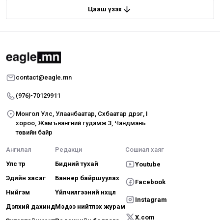
Цааш үзэх
contact@eagle.mn
(976)-70129911
Монгол Улс, Улаанбаатар, Сүхбаатар дүүрэг, I
хороо, Жамъяангүний гудамж 3, Чандмань
төвийн байр
Ангилал
Редакци
Сошиал хаяг
Улс төр
Бидний тухай
Youtube
Эдийн засаг
Баннер байршуулах
Facebook
Нийгэм
Үйлчилгээний нөхцөл
Instagram
Дэлхий дахинд
Мэдээ нийтлэх журам
X.com